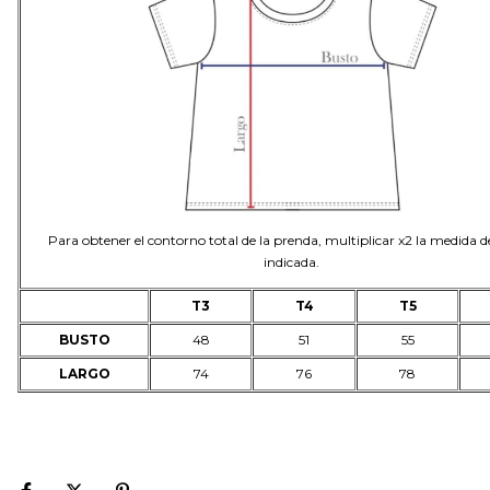
Para obtener el contorno total de la prenda, multiplicar x2 la medida 
indicada.
T3
T4
T5
BUSTO
48
51
55
LARGO
74
76
78