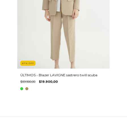
67
%
OFF
ÚLTIMOS - Blazer LAVIGNE sastrero twill scuba
$59.900,00
$19.900,00