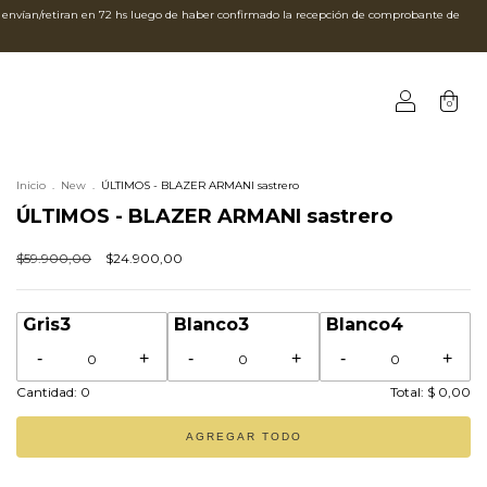
an/retiran en 72 hs luego de haber confirmado la recepción de comprobante de
0
Inicio
.
New
.
ÚLTIMOS - BLAZER ARMANI sastrero
ÚLTIMOS - BLAZER ARMANI sastrero
$59.900,00
$24.900,00
Gris
3
Blanco
3
Blanco
4
-
+
-
+
-
+
Cantidad:
0
Total:
$ 0,00
AGREGAR TODO