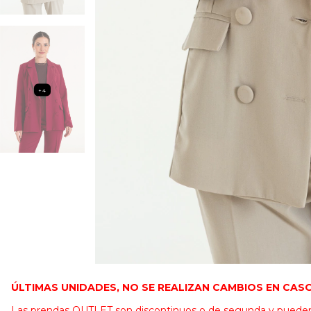
+4
ÚLTIMAS UNIDADES, NO SE REALIZAN CAMBIOS EN CAS
Las prendas OUTLET son discontinuos o de segunda y pueden t