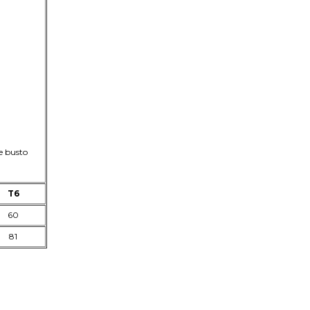
de busto
T6
60
81