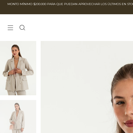
MONTO MÍNIMO $200.000 PARA QUE PUEDAN APROVECHAR LOS ÚLTIMOS EN STOCK POR F