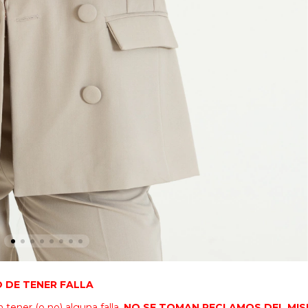
O DE TENER FALLA
ener (o no) alguna falla.
NO SE TOMAN RECLAMOS DEL MIS