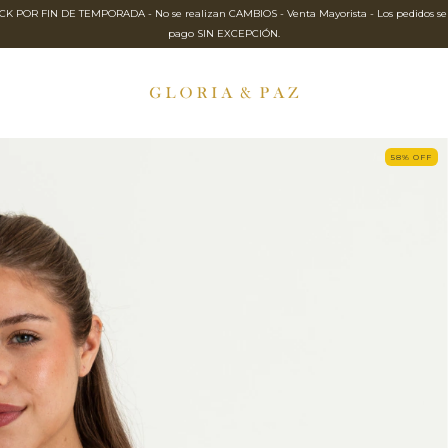
IN DE TEMPORADA - No se realizan CAMBIOS - Venta Mayorista - Los pedidos se enví
pago SIN EXCEPCIÓN.
58
%
OFF